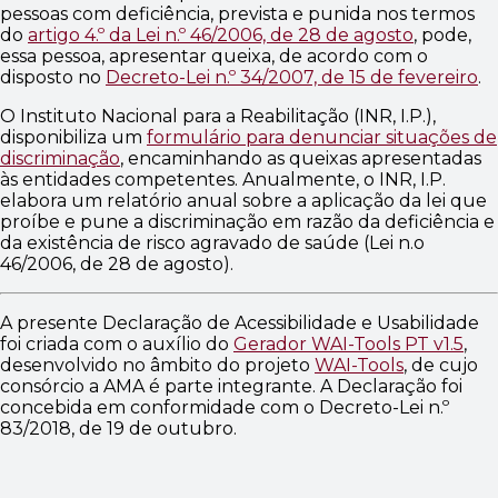
pessoas com deficiência, prevista e punida nos termos
do
artigo 4.º da Lei n.º 46/2006, de 28 de agosto
, pode,
essa pessoa, apresentar queixa, de acordo com o
disposto no
Decreto-Lei n.º 34/2007, de 15 de fevereiro
.
O Instituto Nacional para a Reabilitação (INR, I.P.),
disponibiliza um
formulário para denunciar situações de
discriminação
, encaminhando as queixas apresentadas
às entidades competentes. Anualmente, o INR, I.P.
elabora um relatório anual sobre a aplicação da lei que
proíbe e pune a discriminação em razão da deficiência e
da existência de risco agravado de saúde (Lei n.o
46/2006, de 28 de agosto).
A presente Declaração de Acessibilidade e Usabilidade
foi criada com o auxílio do
Gerador WAI-Tools PT v1.5
,
desenvolvido no âmbito do projeto
WAI-Tools
, de cujo
consórcio a AMA é parte integrante. A Declaração foi
concebida em conformidade com o Decreto-Lei n.º
83/2018, de 19 de outubro.