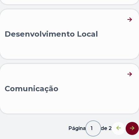
Desenvolvimento Local
Comunicação
Página
1
de
2
1