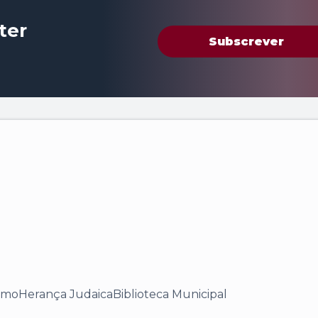
ter
Subscrever
smo
Herança Judaica
Biblioteca Municipal