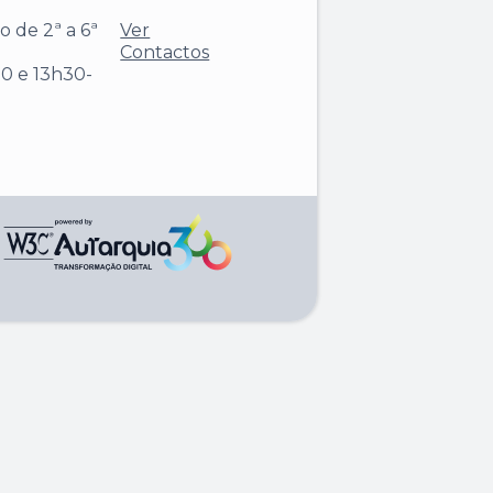
 de 2ª a 6ª
Ver
Contactos
0 e 13h30-