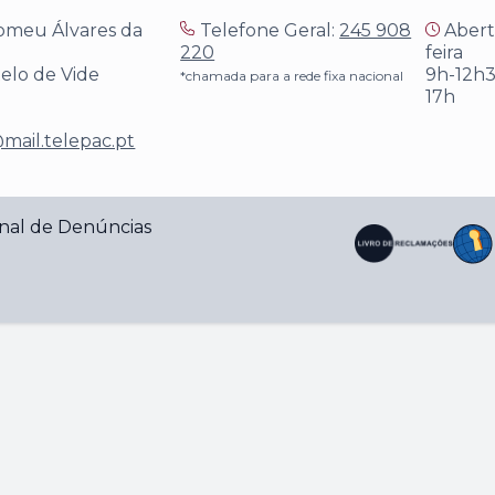
omeu Álvares da
Telefone Geral:
245 908
Aberto
220
feira
telo de Vide
9h-12h3
*chamada para a rede fixa nacional
17h
mail.telepac.pt
nal de Denúncias