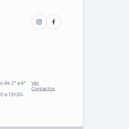
 de 2ª a 6ª
Ver
Contactos
0 e 13h30-