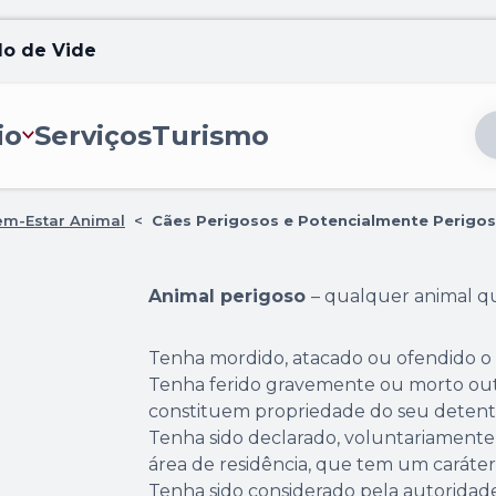
lo de Vide
io
Serviços
Turismo
em-Estar Animal
<
Cães Perigosos e Potencialmente Perigo
Animal perigoso
– qualquer animal q
Tenha mordido, atacado ou ofendido o
Tenha ferido gravemente ou morto outr
constituem propriedade do seu detent
Tenha sido declarado, voluntariamente,
área de residência, que tem um caráte
Tenha sido considerado pela autorida