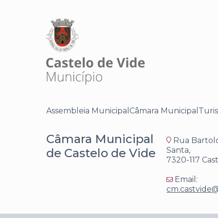
Assembleia Municipal
Câmara Municipal
Turi
Câmara Municipal
Rua Bartol
Santa,
de Castelo de Vide
7320-117 Cas
Email:
cm.castvide@