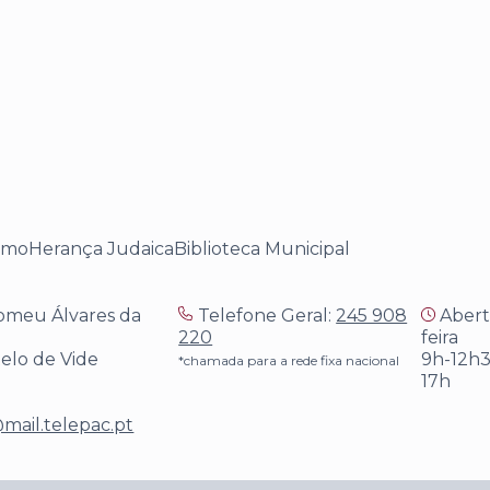
smo
Herança Judaica
Biblioteca Municipal
omeu Álvares da
Telefone Geral:
245 908
Aberto
220
feira
telo de Vide
9h-12h3
*chamada para a rede fixa nacional
17h
mail.telepac.pt