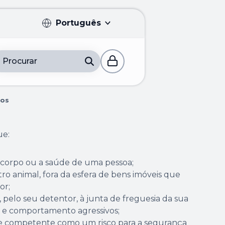
Português
Português
Procurar
English
Français
sos
Español
ue:
Deutsch
 corpo ou a saúde de uma pessoa;
o animal, fora da esfera de bens imóveis que
or;
 pelo seu detentor, à junta de freguesia da sua
r e comportamento agressivos;
de competente como um risco para a segurança