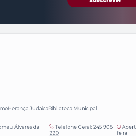
Subscrever
smo
Herança Judaica
Biblioteca Municipal
omeu Álvares da
Telefone Geral:
245 908
Aberto
220
feira