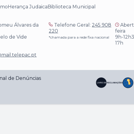
smo
Herança Judaica
Biblioteca Municipal
omeu Álvares da
Telefone Geral:
245 908
Aberto
220
feira
telo de Vide
9h-12h3
*chamada para a rede fixa nacional
17h
mail.telepac.pt
nal de Denúncias